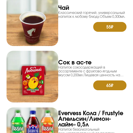
Чай
Классический горячий, универсальный
напиток к любому блюду.Объем 0,300мл.
55₽
Сок в ас-те
Напиток сокосодержащий в
ассортименте с фруктово-ягодным
вкусом 0,200мл.Пищевая ценность на
100гр: Энерг.ценн.40 Ккал. Жиры 0гр.
Белки 0гр. Углеводы 10гр
65₽
Evervess Кола / Frustyle
Апельсин/Лимон-
лайм» 0,5л
Напиток безалкогольный