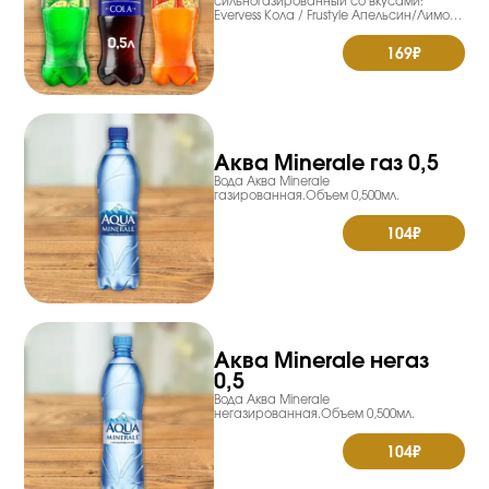
сильногазированный со вкусами:
Evervess Кола / Frustyle Апельсин/Лимон-
лайм».Объем 0,500мл.Пищевая ценность
на 100гр: Энерг.ценн.44 Ккал. Жиры 0гр.
169₽
Белки 0гр. Углеводы 11,1гр.
Аква Minerale газ 0,5
Вода Аква Minerale
газированная.Объем 0,500мл.
104₽
Аква Minerale негаз
0,5
Вода Аква Minerale
негазированная.Объем 0,500мл.
104₽