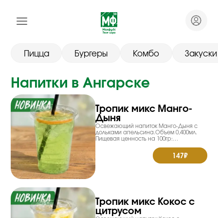
Пицца
Бургеры
Комбо
Закуски
Напитки в Ангарске
Тропик микс Манго-
Дыня
Освежающий напиток Манго-Дыня с
дольками апельсина.Объем 0,400мл.
Пищевая ценность на 100гр:
Энерг.ценн.170,7 Ккал. Жиры 0гр. Белки
0гр. Углеводы 42,1гр.
147₽
Тропик микс Кокос с
цитрусом