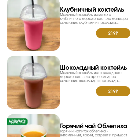
Клубничный коктейль
Молочный коктейль из мягкого
клубничного мороженого- это манящее
сочетание клубники и прохлады
молока. Объем 0,400мл. Пищевая
ценность на 100гр: Энерг.ценн.109,8
219₽
Ккал. Жиры 3,9гр. Белки 4,1гр. Углеводы
14,5гр.
Шоколадный коктейль
Молочный коктейль из шоколадного
мороженого - это превосходное
сочетание шоколада и прохлады
молока. Объем 0,400мл. Пищевая
ценность на 100гр: Энерг.ценн.106,5
219₽
Ккал. Жиры 4,3гр. Белки 3,8гр. Углеводы
13,0гр.
Горячий чай Облепиха
Горячий напиток облепиха -
Витаминный, яркий, согреет и придаст