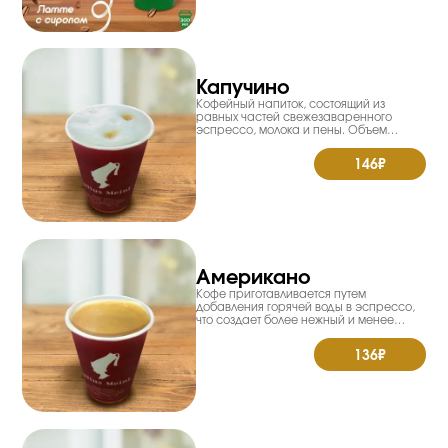
Капучино
Кофейный напиток, состоящий из
равных частей свежезаваренного
эспрессо, молока и пены. Объем
0,200мл. Пищевая ценность на 100гр:
Энерг.ценн.71,4 Ккал. Жиры 4,1гр. Белки
146₽
3,9гр. Углеводы 4,6гр.
Американо
Кофе приготавливается путем
добавления горячей воды в эспрессо,
что создает более нежный и менее
концентрированный вкус. Объем
0,200мл. Пищевая ценность на 100гр:
136₽
Энерг.ценн.194,3 Ккал. Жиры 13,9гр.
Белки 13,4гр. Углеводы 3,6гр.